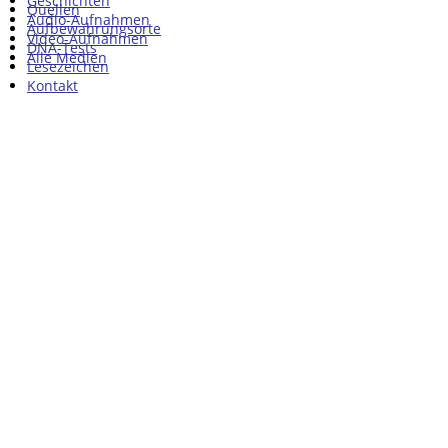
Geschichten
Quellen
Audio-Aufnahmen
Aufbewahrungsorte
Video-Aufnahmen
DNA-Tests
Alle Medien
Lesezeichen
Kontakt