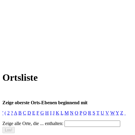
Ortsliste
Zeige oberste Orts-Ebenen beginnend mit
'
(
2
?
A
B
C
D
E
F
G
H
I
J
K
L
M
N
O
P
Q
R
S
T
U
V
W
Y
Z
Zeige alle Orte, die ... enthalten: