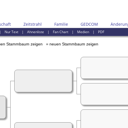
schaft
Zeitstrahl
Familie
GEDCOM
Änderun
|
Nur Text
|
Ahnenliste
|
Fan Chart
|
Medien
|
PDF
= neuen Stammbaum zeigen