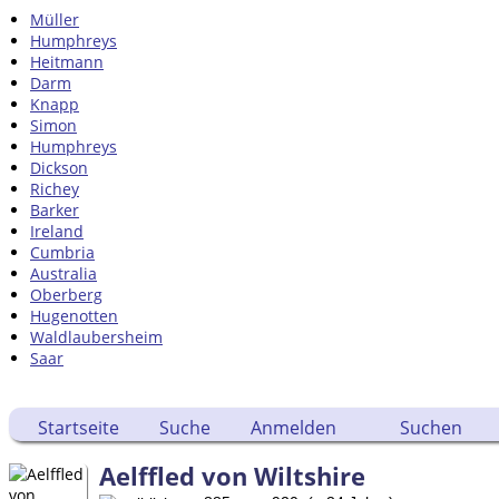
Müller
Humphreys
Heitmann
Darm
Knapp
Simon
Humphreys
Dickson
Richey
Barker
Ireland
Cumbria
Australia
Oberberg
Hugenotten
Waldlaubersheim
Saar
Startseite
Suche
Anmelden
Suchen
Aelffled von Wiltshire