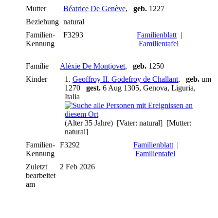
Mutter
Béatrice De Genève
,
geb.
1227
Beziehung
natural
Familien-
F3293
Familienblatt
|
Kennung
Familientafel
Familie
Aléxie De Montjovet
,
geb.
1250
Kinder
1.
Geoffroy II. Godefroy de Challant
,
geb.
um
1270
gest.
6 Aug 1305, Genova, Liguria,
Italia
(Alter 35 Jahre) [Vater: natural] [Mutter:
natural]
Familien-
F3292
Familienblatt
|
Kennung
Familientafel
Zuletzt
2 Feb 2026
bearbeitet
am