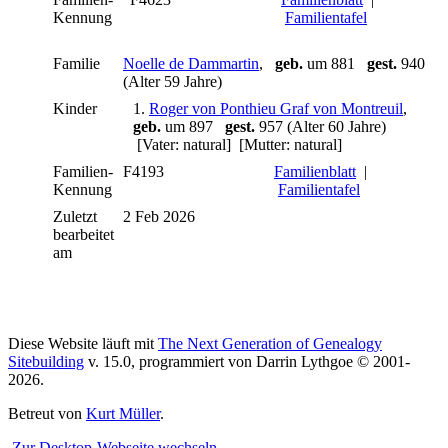
Kennung
Familientafel
Familie
Noelle de Dammartin
,
geb.
um 881
gest.
940
(Alter 59 Jahre)
Kinder
1.
Roger von Ponthieu Graf von Montreuil
,
geb.
um 897
gest.
957 (Alter 60 Jahre)
[Vater: natural] [Mutter: natural]
Familien-
F4193
Familienblatt
|
Kennung
Familientafel
Zuletzt
2 Feb 2026
bearbeitet
am
Diese Website läuft mit
The Next Generation of Genealogy
Sitebuilding
v. 15.0, programmiert von Darrin Lythgoe © 2001-
2026.
Betreut von
Kurt Müller
.
Zur Desktop-Webseite wechseln