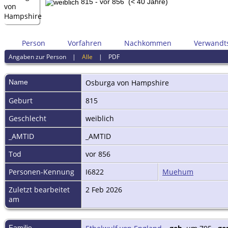
815 - vor 856 (< 40 Jahre)
Person
Vorfahren
Nachkommen
Verwandt
Angaben zur Person
|
Alle
|
PDF
Name
Osburga
von Hampshire
Geburt
815
Geschlecht
weiblich
_AMTID
_AMTID
Tod
vor 856
Personen-Kennung
I6822
Muehum
Zuletzt bearbeitet
2 Feb 2026
am
Familie