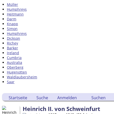
Müller
Humphreys
Heitmann
Darm
Knapp
Simon
Humphreys
Dickson
Richey
Barker
Ireland
Cumbria
Australia
Oberberg
Hugenotten
Waldlaubersheim
Saar
Startseite
Suche
Anmelden
Suchen
Heinrich II. von Schweinfurt