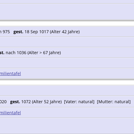
m 975
gest.
18 Sep 1017 (Alter 42 Jahre)
st.
nach 1036 (Alter > 67 Jahre)
milientafel
1020
gest.
1072 (Alter 52 Jahre) [Vater: natural] [Mutter: natural]
milientafel