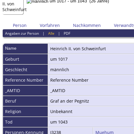
um 1017 - um 1043 (26 Jahre)
Person
Vorfahren
Nachkommen
Verwandt
Angaben zur Person
|
Alle
|
PDF
Name
Heinrich II.
von Schweinfurt
Geburt
um 1017
Geschlecht
männlich
Reference Number
Reference Number
_AMTID
_AMTID
Beruf
Graf an der Pegnitz
Religion
Unbekannt
Tod
um 1043
Personen-Kennung
I3238
Muehum