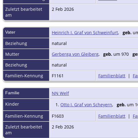
Zuletzt bearbeitet
2 Feb 2026
am
Vater
Heinrich I. Graf von Schweinfurt
,
geb.
u
Beziehung
natural
Mutter
Gerberga von Gleiberg
,
geb.
um 970
ge
Beziehung
natural
Familien-Kennung
F1161
Familienblatt
|
Fa
Familie
NN Welf
Kinder
1.
Otto I. Graf von Scheyern
,
geb.
um 
Familien-Kennung
F1603
Familienblatt
|
Fa
Zuletzt bearbeitet
2 Feb 2026
am