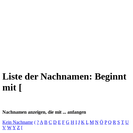
Liste der Nachnamen: Beginnt
mit [
Nachnamen anzeigen, die mit ... anfangen
Kein Nachname
(
?
A
B
C
D
E
F
G
H
I
J
K
L
M
N
Ö
P
Q
R
S
T
U
V
W
Y
Z
[