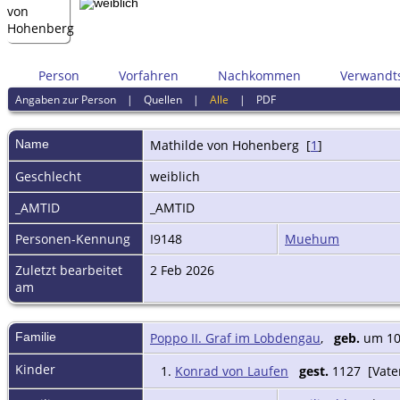
Person
Vorfahren
Nachkommen
Verwandt
Angaben zur Person
|
Quellen
|
Alle
|
PDF
Name
Mathilde
von Hohenberg
[
1
]
Geschlecht
weiblich
_AMTID
_AMTID
Personen-Kennung
I9148
Muehum
Zuletzt bearbeitet
2 Feb 2026
am
Familie
Poppo II. Graf im Lobdengau
,
geb.
um 10
Kinder
1.
Konrad von Laufen
gest.
1127 [Vater