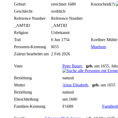
Geburt
errechnet 1680
Knorscheid(?)
Geschlecht
weiblich
Reference Number
Reference Number
_AMTID
_AMTID
Religion
Unbekannt
Tod
6 Jun 1754
Koellner Mühl
Personen-Kennung
I655
Muehum
Zuletzt bearbeitet am
2 Feb 2026
Vater
Peter Bauer
,
geb.
um 1655, Jab
Beziehung
natural
Mutter
Anna Elisabeth
,
geb.
um 165
Beziehung
natural
Eheschließung
um 1680
Familien-Kennung
F1689
Familienb