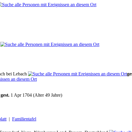
e
ach bei Lebach
ge
5
gest.
1 Apr 1704 (Alter 49 Jahre)
latt
|
Familientafel