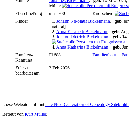
Familie
Johannes Bickelmann
,
geb.
10 Mrz 1675, 
Mühle
Eheschließung
um 1700
Knorscheid
Kinder
1.
Johann Nikolaus Bickelmann
,
geb.
err
natural]
2.
Anna Elisabeth Bickelmann
,
geb.
Aug 
3.
Johann Dietrich Bickelmann
,
geb.
14 
4.
Anna Katharina Bickelmann
,
geb.
Jun
Familien-
F1688
Familienblatt
|
Fami
Kennung
Zuletzt
2 Feb 2026
bearbeitet am
Diese Website läuft mit
The Next Generation of Genealogy Sitebuild
Betreut von
Kurt Müller
.