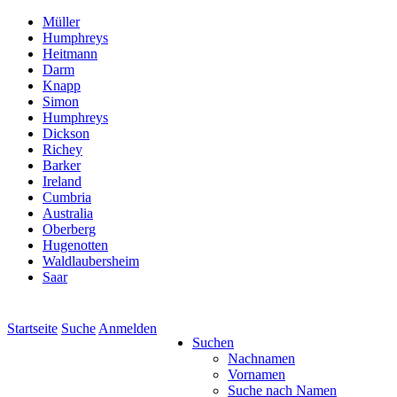
Müller
Humphreys
Heitmann
Darm
Knapp
Simon
Humphreys
Dickson
Richey
Barker
Ireland
Cumbria
Australia
Oberberg
Hugenotten
Waldlaubersheim
Saar
Startseite
Suche
Anmelden
Suchen
Nachnamen
Vornamen
Suche nach Namen