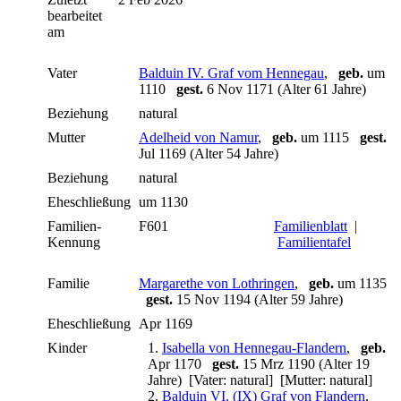
bearbeitet
am
Vater
Balduin IV. Graf vom Hennegau
,
geb.
um
1110
gest.
6 Nov 1171 (Alter 61 Jahre)
Beziehung
natural
Mutter
Adelheid von Namur
,
geb.
um 1115
gest.
Jul 1169 (Alter 54 Jahre)
Beziehung
natural
Eheschließung
um 1130
Familien-
F601
Familienblatt
|
Kennung
Familientafel
Familie
Margarethe von Lothringen
,
geb.
um 1135
gest.
15 Nov 1194 (Alter 59 Jahre)
Eheschließung
Apr 1169
Kinder
1.
Isabella von Hennegau-Flandern
,
geb.
Apr 1170
gest.
15 Mrz 1190 (Alter 19
Jahre) [Vater: natural] [Mutter: natural]
2.
Balduin VI. (IX) Graf von Flandern
,