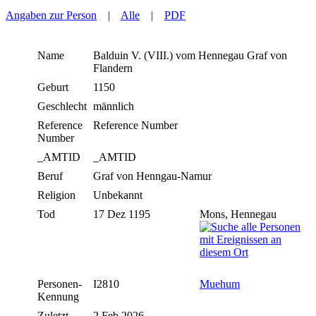
Angaben zur Person
|
Alle
|
PDF
Name
Balduin V. (VIII.)
vom Hennegau Graf von
Flandern
Geburt
1150
Geschlecht
männlich
Reference
Reference Number
Number
_AMTID
_AMTID
Beruf
Graf von Henngau-Namur
Religion
Unbekannt
Tod
17 Dez 1195
Mons, Hennegau
Personen-
I2810
Muehum
Kennung
Zuletzt
2 Feb 2026