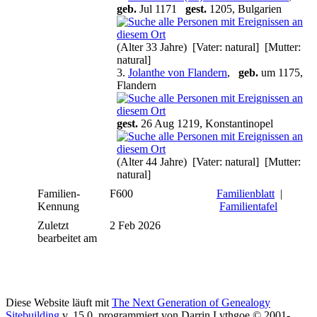
geb.
Jul 1171
gest.
1205, Bulgarien
(Alter 33 Jahre) [Vater: natural] [Mutter:
natural]
3.
Jolanthe von Flandern
,
geb.
um 1175,
Flandern
gest.
26 Aug 1219, Konstantinopel
(Alter 44 Jahre) [Vater: natural] [Mutter:
natural]
Familien-
F600
Familienblatt
|
Kennung
Familientafel
Zuletzt
2 Feb 2026
bearbeitet am
Diese Website läuft mit
The Next Generation of Genealogy
Sitebuilding
v. 15.0, programmiert von Darrin Lythgoe © 2001-