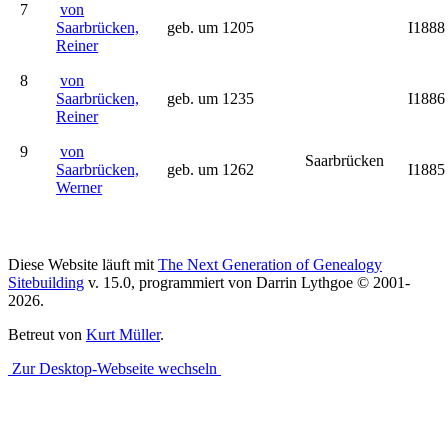
7
von
Saarbrücken,
geb. um 1205
I1888
Reiner
8
von
Saarbrücken,
geb. um 1235
I1886
Reiner
9
von
Saarbrücken
Saarbrücken,
geb. um 1262
I1885
Werner
Diese Website läuft mit
The Next Generation of Genealogy
Sitebuilding
v. 15.0, programmiert von Darrin Lythgoe © 2001-
2026.
Betreut von
Kurt Müller
.
Zur Desktop-Webseite wechseln