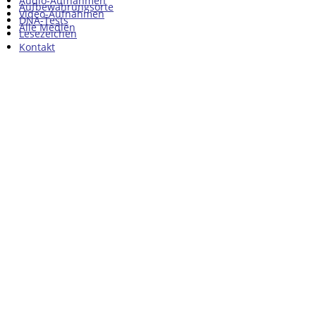
Audio-Aufnahmen
Aufbewahrungsorte
Video-Aufnahmen
DNA-Tests
Alle Medien
Lesezeichen
Kontakt