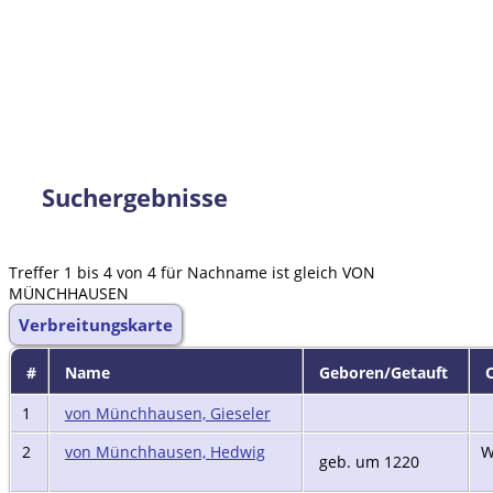
Suchergebnisse
Treffer 1 bis 4 von 4 für Nachname ist gleich VON
MÜNCHHAUSEN
Verbreitungskarte
#
Name
Geboren/Getauft
O
1
von Münchhausen, Gieseler
2
von Münchhausen, Hedwig
W
geb. um 1220