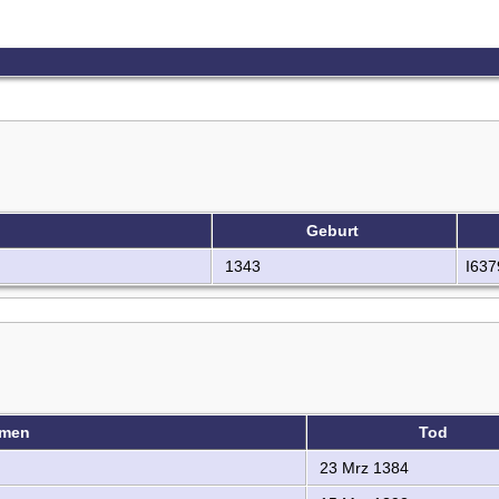
Geburt
1343
I637
amen
Tod
23 Mrz 1384