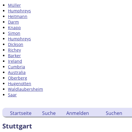
Müller
Humphreys
Heitmann
Darm
Knapp
Simon
Humphreys
Dickson
Richey
Barker
Ireland
Cumbria
Australia
Oberberg
Hugenotten
Waldlaubersheim
Saar
Startseite
Suche
Anmelden
Suchen
Stuttgart