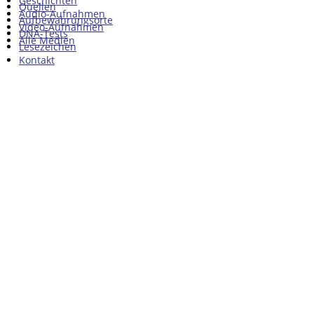
Geschichten
Quellen
Audio-Aufnahmen
Aufbewahrungsorte
Video-Aufnahmen
DNA-Tests
Alle Medien
Lesezeichen
Kontakt