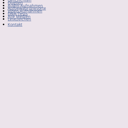
Geschichten
Quellen
Audio-Aufnahmen
Aufbewahrungsorte
Video-Aufnahmen
DNA-Tests
Alle Medien
Lesezeichen
Kontakt