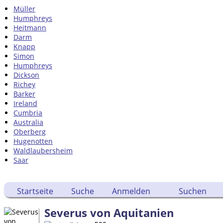
Müller
Humphreys
Heitmann
Darm
Knapp
Simon
Humphreys
Dickson
Richey
Barker
Ireland
Cumbria
Australia
Oberberg
Hugenotten
Waldlaubersheim
Saar
Startseite
Suche
Anmelden
Suchen
Severus von Aquitanien