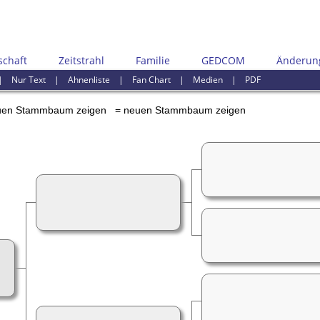
schaft
Zeitstrahl
Familie
GEDCOM
Änderun
|
Nur Text
|
Ahnenliste
|
Fan Chart
|
Medien
|
PDF
= neuen Stammbaum zeigen