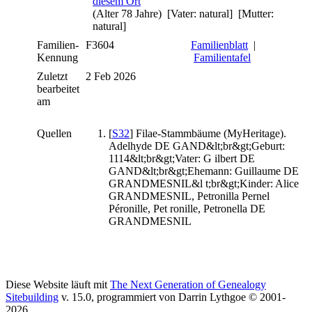
(Alter 78 Jahre) [Vater: natural] [Mutter:
natural]
Familien-
F3604
Familienblatt
|
Kennung
Familientafel
Zuletzt
2 Feb 2026
bearbeitet
am
Quellen
[
S32
] Filae-Stammbäume (MyHeritage).
Adelhyde DE GAND&lt;br&gt;Geburt:
1114&lt;br&gt;Vater: G ilbert DE
GAND&lt;br&gt;Ehemann: Guillaume DE
GRANDMESNIL&l t;br&gt;Kinder: Alice
GRANDMESNIL, Petronilla Pernel
Péronille, Pet ronille, Petronella DE
GRANDMESNIL
Diese Website läuft mit
The Next Generation of Genealogy
Sitebuilding
v. 15.0, programmiert von Darrin Lythgoe © 2001-
2026.