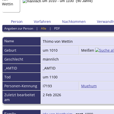
um 1010 - um 1100 (90 Jahre)
Person
Vorfahren
Nachkommen
Verwandt
Angaben zur Person
|
Alle
|
PDF
Name
Thimo
von Wettin
Geburt
um 1010
Meißen
Geschlecht
männlich
_AMTID
_AMTID
Tod
um 1100
Personen-Kennung
I7193
Muehum
Zuletzt bearbeitet
2 Feb 2026
am
Familie