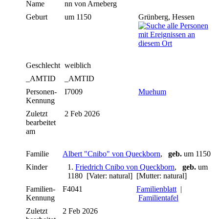
Name
nn
von Arneberg
Geburt
um 1150
Grünberg, Hessen
Geschlecht
weiblich
_AMTID
_AMTID
Personen-
I7009
Muehum
Kennung
Zuletzt
2 Feb 2026
bearbeitet
am
Familie
Albert "Cnibo" von Queckborn
,
geb.
um 1150
Kinder
1.
Friedrich Cnibo von Queckborn
,
geb.
um
1180 [Vater: natural] [Mutter: natural]
Familien-
F4041
Familienblatt
|
Kennung
Familientafel
Zuletzt
2 Feb 2026