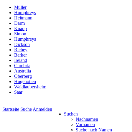
Müller
Humphreys
Heitmann
Darm
Knapp
Simon
Humphreys
Dickson
Richey
Barker
Ireland
Cumbria
Australia
Oberberg
Hugenotten
Waldlaubersheim
Saar
Startseite
Suche
Anmelden
Suchen
Nachnamen
Vornamen
Suche nach Namen