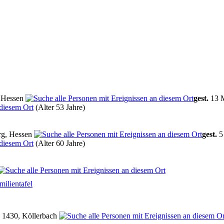
 Hessen
gest.
13 M
(Alter 53 Jahre)
rg, Hessen
gest.
5
(Alter 60 Jahre)
milientafel
1430, Köllerbach