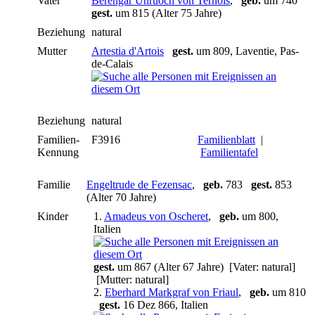
Vater
Berengar Unruoch von Ternois
,
geb.
um 740
gest.
um 815 (Alter 75 Jahre)
Beziehung
natural
Mutter
Artestia d'Artois
gest.
um 809, Laventie, Pas-
de-Calais
Beziehung
natural
Familien-
F3916
Familienblatt
|
Kennung
Familientafel
Familie
Engeltrude de Fezensac
,
geb.
783
gest.
853
(Alter 70 Jahre)
Kinder
1.
Amadeus von Oscheret
,
geb.
um 800,
Italien
gest.
um 867 (Alter 67 Jahre) [Vater: natural]
[Mutter: natural]
2.
Eberhard Markgraf von Friaul
,
geb.
um 810
gest.
16 Dez 866, Italien