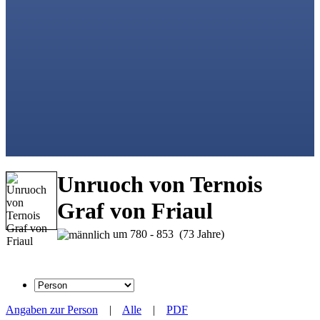
Unruoch von Ternois
Graf von Friaul
um 780 - 853 (73 Jahre)
Angaben zur Person
|
Alle
|
PDF