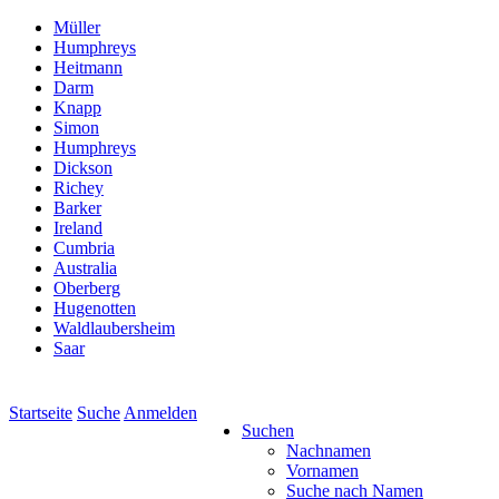
Müller
Humphreys
Heitmann
Darm
Knapp
Simon
Humphreys
Dickson
Richey
Barker
Ireland
Cumbria
Australia
Oberberg
Hugenotten
Waldlaubersheim
Saar
Startseite
Suche
Anmelden
Suchen
Nachnamen
Vornamen
Suche nach Namen