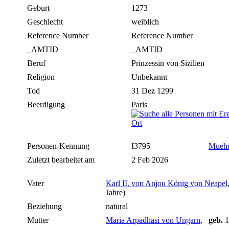
Geburt
1273
Geschlecht
weiblich
Reference Number
Reference Number
_AMTID
_AMTID
Beruf
Prinzessin von Sizilien
Religion
Unbekannt
Tod
31 Dez 1299
Beerdigung
Paris
Personen-Kennung
I3795
Mueh
Zuletzt bearbeitet am
2 Feb 2026
Vater
Karl II. von Anjou König von Neapel
Jahre)
Beziehung
natural
Mutter
Maria Arpadhasi von Ungarn
,
geb.
1